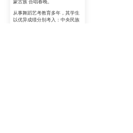
蒙古族 合唱春晚。
从事舞蹈艺考教育多年，其学生
以优异成绩分别考入：中央民族
大学、南京艺术学院、中国戏曲
学院、首都师范大学、 天津音乐
学院、山东艺术学院、吉林艺术
学院等。
上一篇：
无
ꄴ
下一篇：
无
ꄲ
版权所有 ©
石家庄新艺中学
冀ICP备2024053008号-1
本网站由阿里云提供云计算及安全服务
本网站支持
IPv6